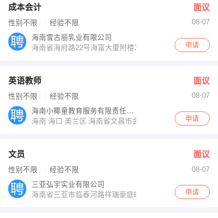
成本会计
面议
08-07
性别不限
经验不限
海南雪古丽乳业有限公司
申请
海南省海府路22号海富大厦附楼301（军区二所院内）
英语教师
面议
08-07
性别不限
经验不限
海南小椰童教育服务有限责任公司
申请
海南 海口 美兰区 海南省文昌市会文镇小椰童教育
文员
面议
08-07
性别不限
经验不限
三亚弘宇实业有限公司
申请
海南省三亚市临春河路祥瑞豪庭B1302＃