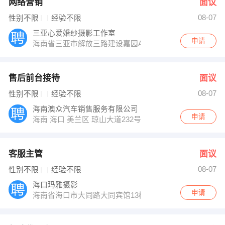
网络营销
面议
08-07
性别不限
经验不限
三亚心爱婚纱摄影工作室
申请
海南省三亚市解放三路建设嘉园A栋411室（明珠广场对
售后前台接待
面议
08-07
性别不限
经验不限
海南澳众汽车销售服务有限公司
申请
海南 海口 美兰区 琼山大道232号海瑞大桥附近
客服主管
面议
08-07
性别不限
经验不限
海口玛雅摄影
申请
海南省海口市大同路大同宾馆13楼