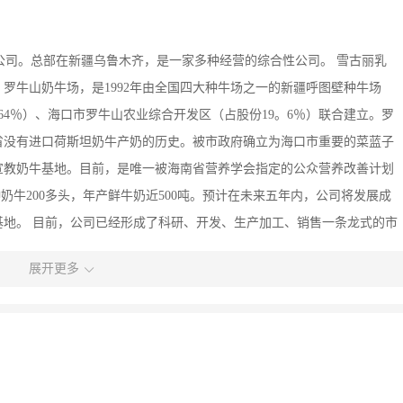
股公司。总部在新疆乌鲁木齐，是一家多种经营的综合性公司。 雪古丽乳
罗牛山奶牛场，是1992年由全国四大种牛场之一的新疆呼图壁种牛场
64％）、海口市罗牛山农业综合开发区（占股份19。6％）联合建立。罗
省没有进口荷斯坦奶牛产奶的历史。被市政府确立为海口市重要的菜蓝子
宣教奶牛基地。目前，是唯一被海南省营养学会指定的公众营养改善计划
奶牛200多头，年产鲜牛奶近500吨。预计在未来五年内，公司将发展成
地。 目前，公司已经形成了科研、开发、生产加工、销售一条龙式的市
牛奶为原料，实施标准化工艺生产。先进的生产工艺、保鲜技术和先进的
展开更多
品的质量。公司生产的雪古丽生鲜牛奶、纯鲜牛奶、纯甜牛奶、纯酸牛
睐。 雪古丽人孜孜以求，为消费者奉献安全、新鲜、营养、无奶粉还原、