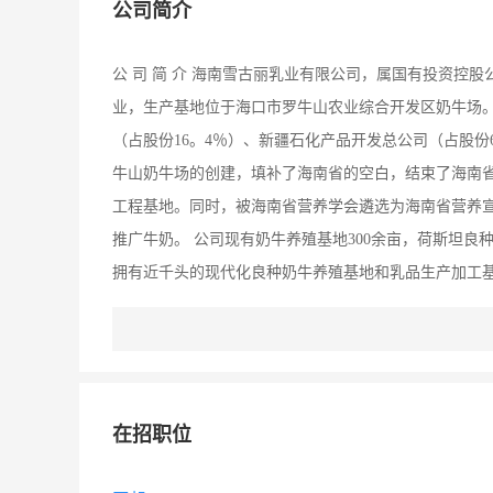
公司简介
公 司 简 介 海南雪古丽乳业有限公司，属国有投资控
业，生产基地位于海口市罗牛山农业综合开发区奶牛场。
（占股份16。4％）、新疆石化产品开发总公司（占股份
牛山奶牛场的创建，填补了海南省的空白，结束了海南
工程基地。同时，被海南省营养学会遴选为海南省营养
推广牛奶。 公司现有奶牛养殖基地300余亩，荷斯坦良种
拥有近千头的现代化良种奶牛养殖基地和乳品生产加工基
场运作体系。产品全部采用无污染、无公害纯正新鲜的
牛奶罐装生产线，一流的质量检测体系，充分保证了产
奶、（DHA）磷脂奶等系列产品，深受广大消费者的青
无污染、无公害的地产新鲜牛奶。
在招职位