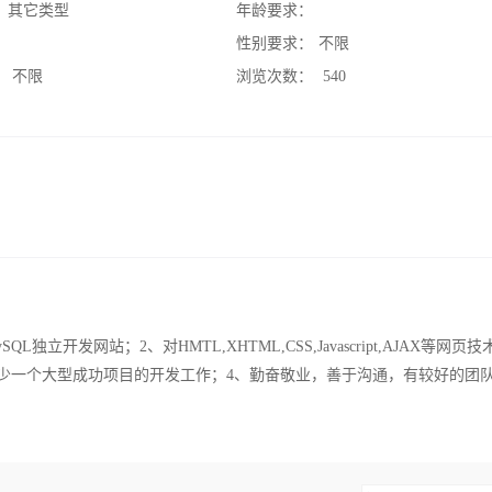
：
其它类型
年龄要求：
：
性别要求：
不限
：
不限
浏览次数：
540
L独立开发网站；2、对HMTL,XHTML,CSS,Javascript,AJAX等网页
至少一个大型成功项目的开发工作；4、勤奋敬业，善于沟通，有较好的团